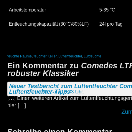
Arbeitstemperatur
5-35 °C
Entfeuchtungskapazität (30°C/80%LF)
24l pro Tag
feuchte Räume
,
feuchter Keller
,
Luftentfeuchter
,
Luftfeuchte
Ein Kommentar zu
Comedes LTR
robuster Klassiker
Neuer Testbericht zum Luftentfeuchter Com
Luftentfeuchter-Tipps
sagt:
2. Juli 2012 um 13:33 Uhr
[…] Einen weiteren Artikel zum Luftentfeuchtungsger
hier […]
Zum